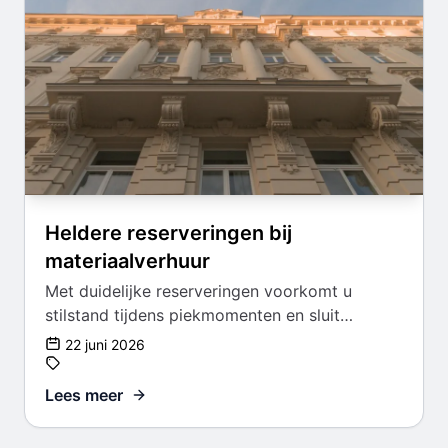
Heldere reserveringen bij
materiaalverhuur
Met duidelijke reserveringen voorkomt u
stilstand tijdens piekmomenten en sluit
materieel beter aan op de planning.
22 juni 2026
Lees meer